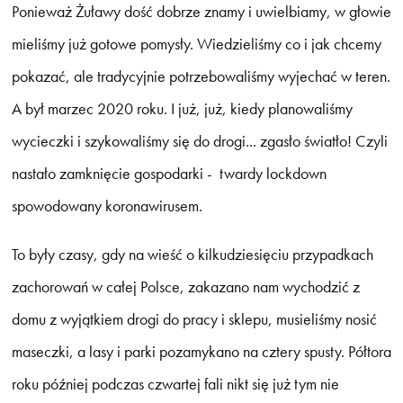
Ponieważ Żuławy dość dobrze znamy i uwielbiamy, w głowie
mieliśmy już gotowe pomysły. Wiedzieliśmy co i jak chcemy
pokazać, ale tradycyjnie potrzebowaliśmy wyjechać w teren.
A był marzec 2020 roku. I już, już, kiedy planowaliśmy
wycieczki i szykowaliśmy się do drogi... zgasło światło! Czyli
nastało zamknięcie gospodarki - twardy lockdown
spowodowany koronawirusem.
To były czasy, gdy na wieść o kilkudziesięciu przypadkach
zachorowań w całej Polsce, zakazano nam wychodzić z
domu z wyjątkiem drogi do pracy i sklepu, musieliśmy nosić
maseczki, a lasy i parki pozamykano na cztery spusty. Półtora
roku później podczas czwartej fali nikt się już tym nie