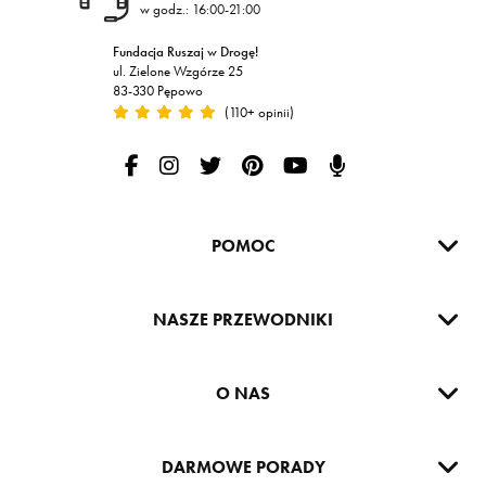
w godz.: 16:00-21:00
Fundacja Ruszaj w Drogę!
ul. Zielone Wzgórze 25
83-330 Pępowo
(110+ opinii)
Ruszaj w Drogę na Facebooku
Ruszaj w Drogę na Instagramie
Ruszaj w drogę na Twitterze
Ruszaj w Drogę na Pintereście
Ruszaj w Drogę na Yout
Podcast Ruszaj w D
POMOC
NASZE PRZEWODNIKI
O NAS
DARMOWE PORADY