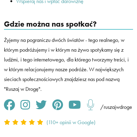
Wspieraj nas i wpłać darowiznę
Gdzie można nas spotkać?
Żyjemy na pograniczu dwóch światów - tego realnego, w
którym podróżujemy i w którym na żywo spotykamy się z
ludźmi, i tego internetowego, dla którego tworzymy treści, i
w którym relacjonujemy nasze podróże. W największych
sieciach społecznościowych znajdziesz nas pod nazwą
"Ruszaj w Drogę".
Ruszaj w Drogę na Facebooku
Ruszaj w Drogę na Instagramie
Ruszaj w drogę na Twitterze
Ruszaj w Drogę na Pintereście
Ruszaj w Drogę na Yout
Podcast Ruszaj w 
/ruszajwdroge
(110+ opinii w Google)