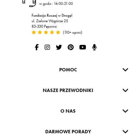
w godz.: 16:00-21:00
Fundacja Ruszaj w Drogę!
ul. Zielone Wzgórze 25
83-330 Pępowo
(110+ opinii)
Ruszaj w Drogę na Facebooku
Ruszaj w Drogę na Instagramie
Ruszaj w drogę na Twitterze
Ruszaj w Drogę na Pintereście
Ruszaj w Drogę na Yout
Podcast Ruszaj w D
POMOC
NASZE PRZEWODNIKI
O NAS
DARMOWE PORADY