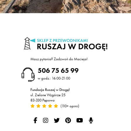
Masz pytania? Zadzwoń do Macieja!
605
w godz.: 16:00-21:00
Fundacja Ruszaj w Drogę!
ul. Zielone Wzgórze 25
83-330 Pępowo
(110+ opinii)
Ruszaj w Drogę na Facebooku
Ruszaj w Drogę na Instagramie
Ruszaj w drogę na Twitterze
Ruszaj w Drogę na Pintereście
Ruszaj w Drogę na Yout
Podcast Ruszaj w D