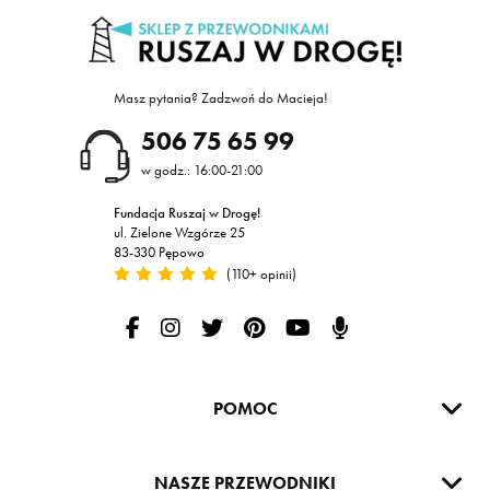
Masz pytania? Zadzwoń do Macieja!
605
w godz.: 16:00-21:00
Fundacja Ruszaj w Drogę!
ul. Zielone Wzgórze 25
83-330 Pępowo
(110+ opinii)
Ruszaj w Drogę na Facebooku
Ruszaj w Drogę na Instagramie
Ruszaj w drogę na Twitterze
Ruszaj w Drogę na Pintereście
Ruszaj w Drogę na Yout
Podcast Ruszaj w D
POMOC
NASZE PRZEWODNIKI