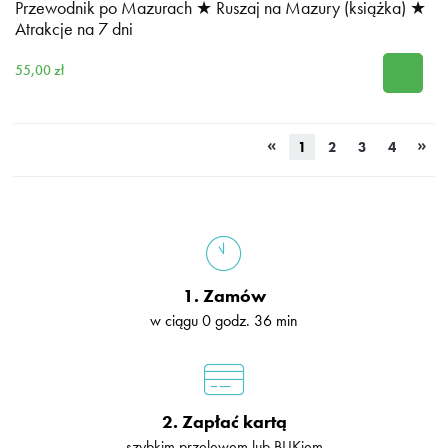
Przewodnik po Mazurach ★ Ruszaj na Mazury (książka) ★
Atrakcje na 7 dni
55,00 zł
«
»
1
2
3
4
1. Zamów
w ciągu 0 godz. 36 min
2. Zapłać kartą
szybkim przelewem lub BLIKiem