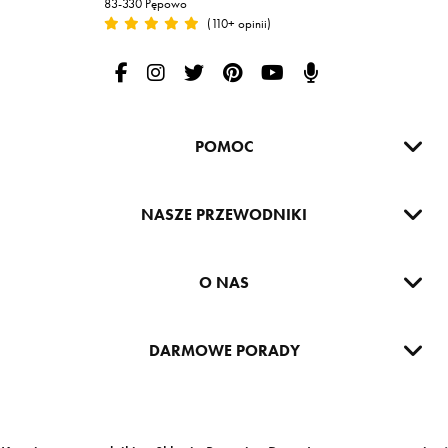
83-330 Pępowo
(110+ opinii)
Ruszaj w Drogę na Facebooku
Ruszaj w Drogę na Instagramie
Ruszaj w drogę na Twitterze
Ruszaj w Drogę na Pintereście
Ruszaj w Drogę na Yout
Podcast Ruszaj w D
POMOC
NASZE PRZEWODNIKI
O NAS
DARMOWE PORADY